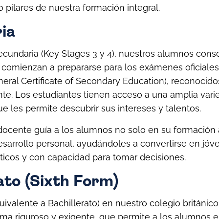
ilares de nuestra formación integral.
ia
ecundaria (Key Stages 3 y 4), nuestros alumnos cons
 comienzan a prepararse para los exámenes oficiale
eneral Certificate of Secondary Education), reconocido
te. Los estudiantes tienen acceso a una amplia var
ue les permite descubrir sus intereses y talentos.
docente guía a los alumnos no solo en su formación
sarrollo personal, ayudándoles a convertirse en jóv
íticos y con capacidad para tomar decisiones.
ato (Sixth Form)
quivalente a Bachillerato) en nuestro colegio británi
ma riguroso y exigente, que permite a los alumnos e