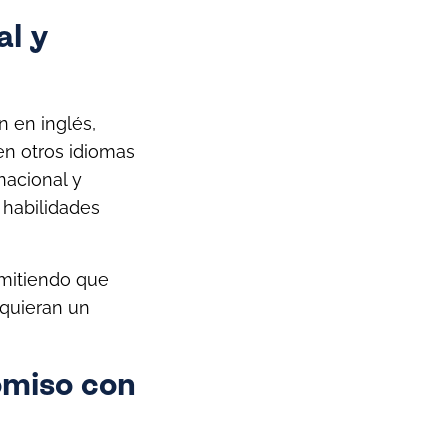
al y
n en inglés,
 en otros idiomas
nacional y
, habilidades
rmitiendo que
dquieran un
omiso con