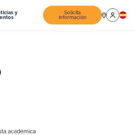
ticias y
Solicita
entos
información
o
esta académica