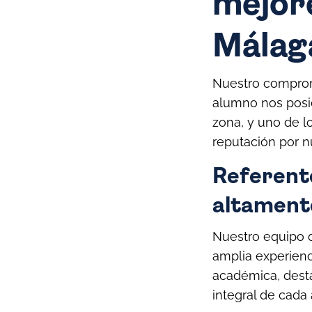
mejore
Málag
Nuestro compromi
alumno nos posic
zona, y uno de l
reputación por n
Referent
altamente
Nuestro equipo d
amplia experienc
académica, dest
integral de cada