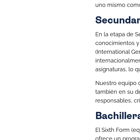
uno mismo como p
Secundar
En la etapa de S
conocimientos y
(International G
internacionalmen
asignaturas, lo q
Nuestro equipo 
también en su de
responsables, cr
Bachiller
El Sixth Form (e
ofrece un progra