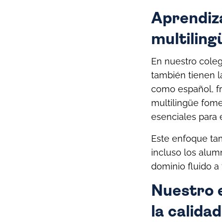
Aprendiza
multiling
En nuestro coleg
también tienen l
como español, fr
multilingüe fomen
esenciales para 
Este enfoque tam
incluso los alu
dominio fluido a 
Nuestro 
la calida