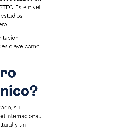
BTEC. Este nivel
 estudios
ero.
ntación
ades clave como
tro
ánico?
rado, su
l internacional.
tural y un