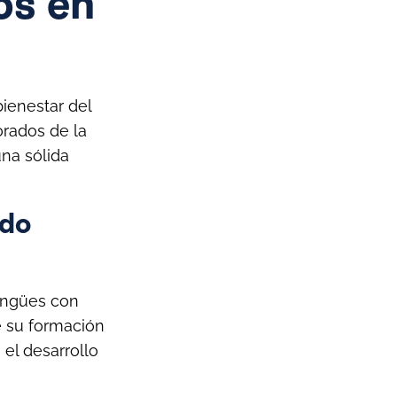
os en
ienestar del
orados de la
na sólida
ado
lingües con
e su formación
el desarrollo