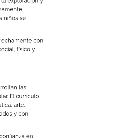
la exploración y
osamente
s niños se
strechamente con
cial, físico y
rollan las
r. El currículo
ica, arte,
cados y con
 confianza en