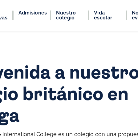
Admisiones
Nuestro
Vida
No
vas
colegio
escolar
ev
venida a nuestr
io británico en
ga
 International College es un colegio con una propu