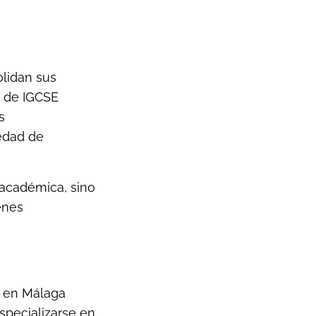
olidan sus
s de IGCSE
s
iedad de
 académica, sino
enes
co en Málaga
specializarse en