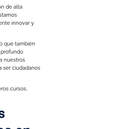
n de alta
Estamos
nte innovar y
no que también
o profundo.
a nuestros
ra ser ciudadanos
ros cursos,
s