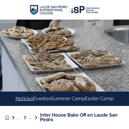
Noticias
Eventos
Summer Camp
Easter Camp
Inter House Bake Off en Laude San
Noticias &
Pedro
Eventos