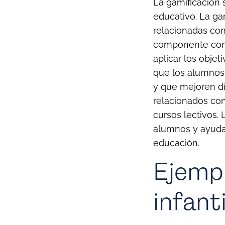
La gamificación 
educativo. La ga
relacionadas con
componente compe
aplicar los obje
que los alumnos
y que mejoren dí
relacionados con
cursos lectivos.
alumnos y ayuda
educación.
Ejempl
infant