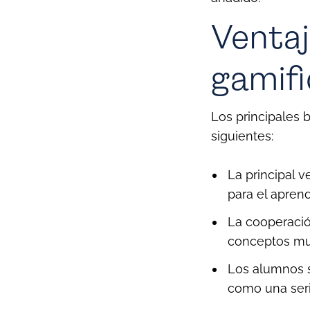
Ventaj
gamifi
Los principales b
siguientes:
La principal 
para el aprend
La cooperació
conceptos muy
Los alumnos 
como una seri