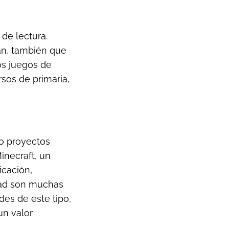
de lectura.
an, también que
s juegos de
sos de primaria,
do proyectos
inecraft, un
icación,
dad son muchas
des de este tipo,
un valor