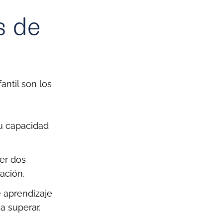
s de
antil son los
su capacidad
ser dos
ación.
 aprendizaje
a superar.