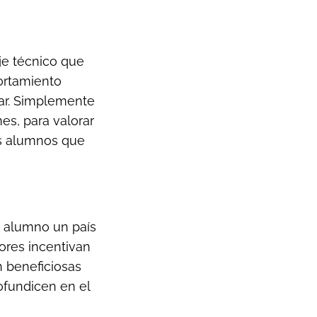
je técnico que
ortamiento
r.
Simplemente
es, para valorar
os alumnos que
a alumno un país
ores incentivan
 beneficiosas
ofundicen en el